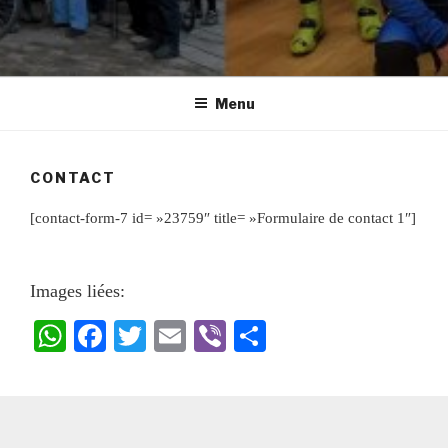
Menu
CONTACT
[contact-form-7 id= »23759″ title= »Formulaire de contact 1″]
Images liées:
W
Fa
T
E
Vi
Pa
ha
ce
wi
m
be
rt
ts
bo
tte
ail
r
ag
A
ok
r
er