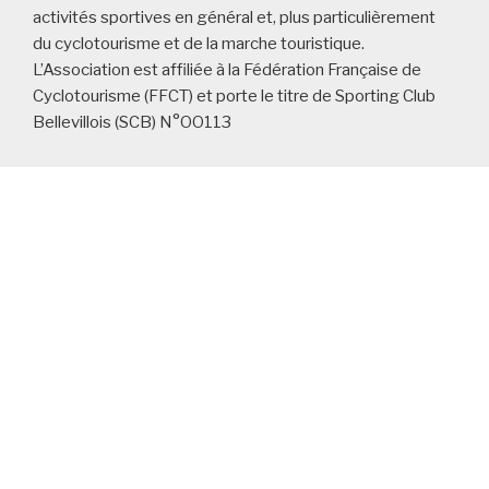
acti
vités sportives en général
et, plus particulièrement
du cyclotourisme et de la
marche touristique.
L’Association
est affiliée à la Fédération Française de
Cyclotourism
e (FFCT) et porte le titre de
Sporting Club
Bellevillois (SCB) N°OO113
LES RUBRIQUES (CATÉGORIES) ET LES
ARTICLES DU SITE :
LES AUTRES PAGES DU SITE :
Newsletters en archives
Politique de confidentialité