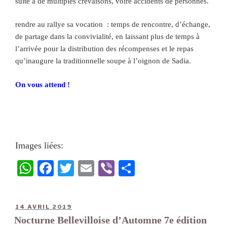
suite à de multiples crevaisons, voire accidents de personnes.
rendre au rallye sa vocation : temps de rencontre, d’échange,
de partage dans la convivialité, en laissant plus de temps à
l’arrivée pour la distribution des récompenses et le repas
qu’inaugure la traditionnelle soupe à l’oignon de Sadia.
On vous attend !
Images liées:
W
Fa
T
E
Vi
Pa
ha
ce
wi
m
be
rt
ts
bo
tte
ail
r
ag
14 AVRIL 2019
A
ok
r
er
Nocturne Bellevilloise d’Automne 7e édition