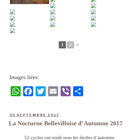
1
2
►
Images liées:
W
Fa
T
E
Vi
Pa
ha
ce
wi
m
be
rt
ts
bo
tte
ail
r
ag
30 SEPTEMBRE 2017
A
ok
r
er
La Nocturne Bellevilloise d’Automne 2017
pp
52 cyclos ont roulé sous les étoiles d’automne.