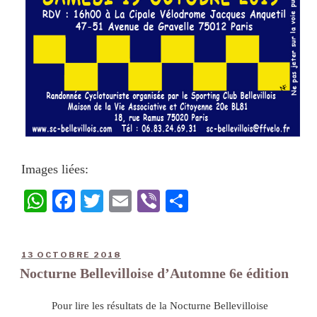
Images liées:
W
Fa
T
E
Vi
Pa
ha
ce
wi
m
be
rt
ts
bo
tte
ail
r
ag
13 OCTOBRE 2018
A
ok
r
er
Nocturne Bellevilloise d’Automne 6e édition
pp
Pour lire les résultats de la Nocturne Bellevilloise