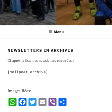
Menu
NEWSLETTERS EN ARCHIVES
Ci-après la liste des newsletters envoyées :
[mailpoet_archive]
Images liées:
W
Fa
T
E
Vi
Pa
ha
ce
wi
m
be
rt