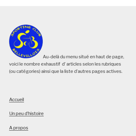
ts
bo
tte
ail
r
ag
A
ok
r
er
pp
Au-delà du menu situé en haut de page,
voici le nombre exhaustif d’ articles selon les rubriques
(ou catégories) ainsi que la liste d’autres pages actives.
Accueil
Un peu d’histoire
A propos