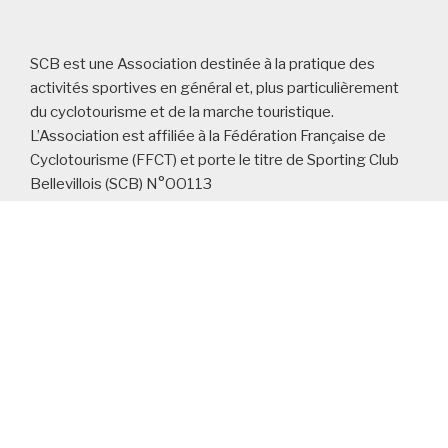
SCB est une Association destinée à la pratique des
acti
vités sportives en général
et, plus particulièrement
du cyclotourisme et de la
marche touristique.
L’Association
est affiliée à la Fédération Française de
Cyclotourism
e (FFCT) et porte le titre de
Sporting Club
Bellevillois (SCB) N°OO113
LES RUBRIQUES (CATÉGORIES) ET LES
ARTICLES DU SITE :
LES AUTRES PAGES DU SITE :