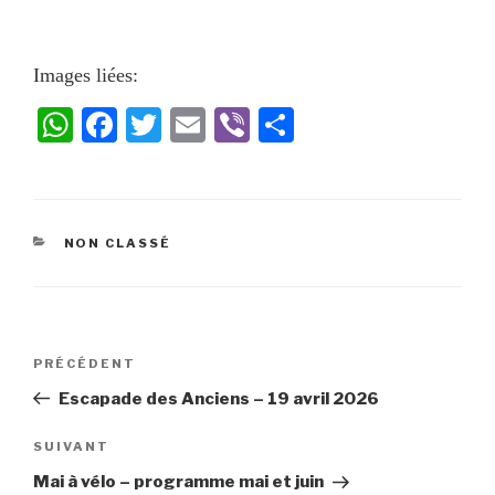
Images liées:
W
Fa
T
E
Vi
Pa
ha
ce
wi
m
be
rt
ts
bo
tte
ail
r
ag
A
ok
r
er
NON CLASSÉ
pp
PRÉCÉDENT
Escapade des Anciens – 19 avril 2026
SUIVANT
Mai à vélo – programme mai et juin