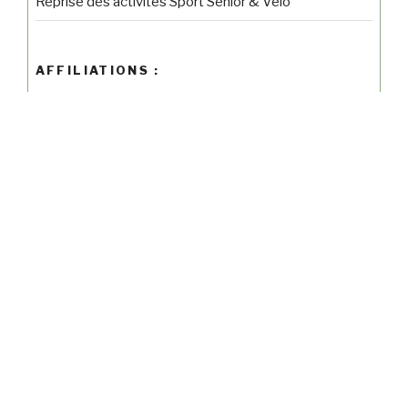
Reprise des activités Sport Sénior & Vélo
AFFILIATIONS :
LE CHALLENGE BELLEVILLOIS :
Calendrier Google du Challenge