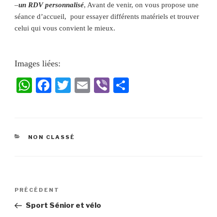
–
un RDV personnalisé
, Avant de venir, on vous propose une
séance d’accueil, pour essayer différents matériels et trouver
celui qui vous convient le mieux.
Images liées:
W
Fa
T
E
Vi
Pa
ha
ce
wi
m
be
rt
ts
bo
tte
ail
r
ag
A
ok
r
er
NON CLASSÉ
pp
PRÉCÉDENT
Sport Sénior et vélo