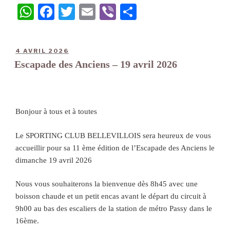
W
Fa
T
E
Vi
Pa
ha
ce
wi
m
be
rt
ts
bo
tte
ail
r
ag
4 AVRIL 2026
A
ok
r
er
Escapade des Anciens – 19 avril 2026
pp
Bonjour à tous et à toutes
Le SPORTING CLUB BELLEVILLOIS sera heureux de vous
accueillir pour sa 11 ème édition de l’Escapade des Anciens le
dimanche 19 avril 2026
Nous vous souhaiterons la bienvenue dès 8h45 avec une
boisson chaude et un petit encas avant le départ du circuit à
9h00 au bas des escaliers de la station de métro Passy dans le
16ème.