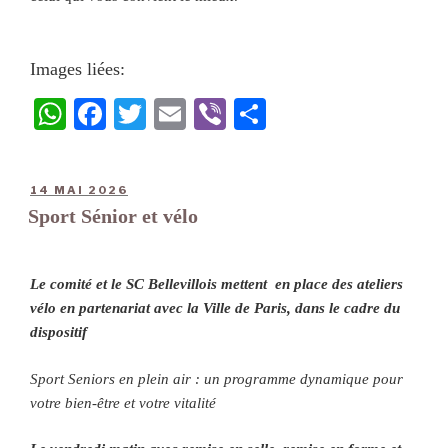
Images liées:
W
Fa
T
E
Vi
Pa
ha
ce
wi
m
be
rt
ts
bo
tte
ail
r
ag
14 MAI 2026
A
ok
r
er
Sport Sénior et vélo
pp
Le comité et le SC Bellevillois mettent en place des ateliers
vélo en partenariat avec la Ville de Paris, dans le cadre du
dispositif
Sport Seniors en plein air : un programme dynamique pour
votre bien-être et votre vitalité