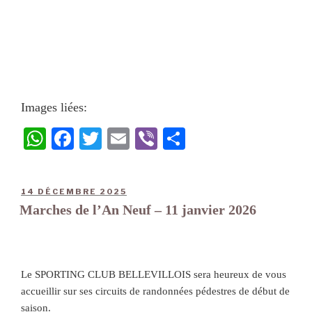
Images liées:
W
Fa
T
E
Vi
Pa
ha
ce
wi
m
be
rt
ts
bo
tte
ail
r
ag
14 DÉCEMBRE 2025
A
ok
r
er
Marches de l’An Neuf – 11 janvier 2026
pp
Le SPORTING CLUB BELLEVILLOIS sera heureux de vous
accueillir sur ses circuits de randonnées pédestres de début de
saison.