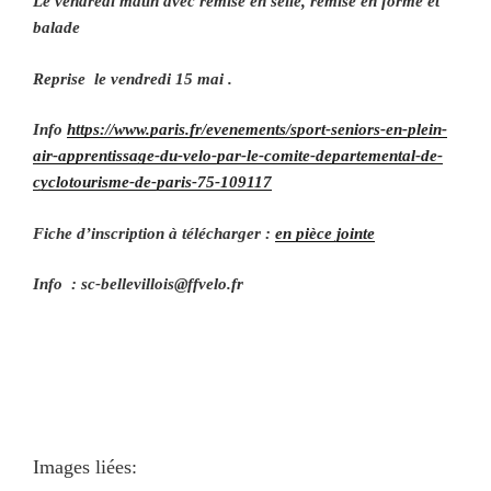
Le vendredi matin avec remise en selle, remise en forme et
balade
Reprise le vendredi 15 mai .
Info
https://www.paris.fr/evenements/sport-seniors-en-plein-
air-apprentissage-du-velo-par-le-comite-departemental-de-
cyclotourisme-de-paris-75-109117
Fiche d’inscription à télécharger :
en pièce jointe
Info : sc-bellevillois@ffvelo.fr
Images liées: