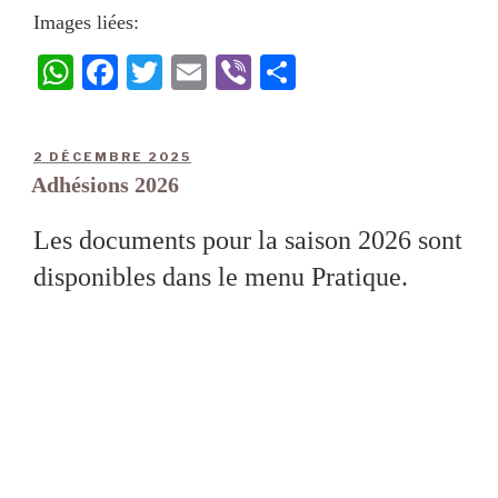
Images liées:
W
Fa
T
E
Vi
Pa
ha
ce
wi
m
be
rt
ts
bo
tte
ail
r
ag
2 DÉCEMBRE 2025
A
ok
r
er
Adhésions 2026
pp
Les documents pour la saison 2026 sont
disponibles dans le menu Pratique.
Les paiements peuvent être faits sur
Helloasso
Images liées:
W
Fa
T
E
Vi
Pa
ha
ce
wi
m
be
rt