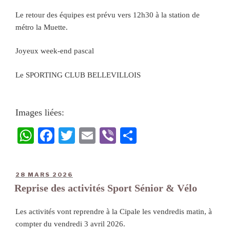
Le retour des équipes est prévu vers 12h30 à la station de
métro la Muette.
Joyeux week-end pascal
Le SPORTING CLUB BELLEVILLOIS
Images liées:
W
Fa
T
E
Vi
Pa
ha
ce
wi
m
be
rt
ts
bo
tte
ail
r
ag
28 MARS 2026
A
ok
r
er
Reprise des activités Sport Sénior & Vélo
pp
Les activités vont reprendre à la Cipale les vendredis matin, à
compter du vendredi 3 avril 2026.