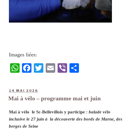
Images liées:
W
Fa
T
E
Vi
Pa
ha
ce
wi
m
be
rt
ts
bo
tte
ail
r
ag
14 MAI 2026
A
ok
r
er
Mai à vélo – programme mai et juin
pp
Mai à vélo le Sc-Bellevillois y participe :
balade vélo
inclusive le 27 juin
à la découverte des bords de Marne, des
berges de Seine