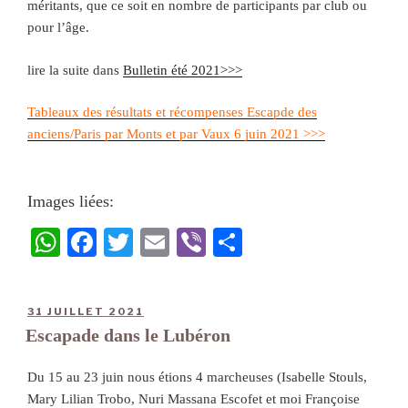
méritants, que ce soit en nombre de participants par club ou
pour l’âge.
lire la suite dans
Bulletin été 2021>>>
Tableaux des résultats et récompenses Escapde des
anciens/Paris par Monts et par Vaux 6 juin 2021 >>>
Images liées:
W
Fa
T
E
Vi
Pa
ha
ce
wi
m
be
rt
ts
bo
tte
ail
r
ag
31 JUILLET 2021
A
ok
r
er
Escapade dans le Lubéron
pp
Du 15 au 23 juin nous étions 4 marcheuses (Isabelle Stouls,
Mary Lilian Trobo, Nuri Massana Escofet et moi Françoise