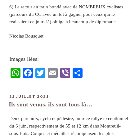
6) Le retour en train bondé avec de NOMBREUX cyclistes
(parcours du CC avec un lot à gagner pour ceux qui le
réalisaient ce jour- là) oblige à beaucoup de diplomatie…
Nicolas Bousquet
Images liées:
W
Fa
T
E
Vi
Pa
ha
ce
wi
m
be
rt
ts
bo
tte
ail
r
ag
31 JUILLET 2021
A
ok
r
er
Ils sont venus, ils sont tous là…
pp
Deux parcours, cyclo et pédestre, pour ce rallye exceptionnel
du 6 juin, respectivement de 55 et 12 km dans Montreuil-
sous-Bois. Coupes et médailles récompensent les plus