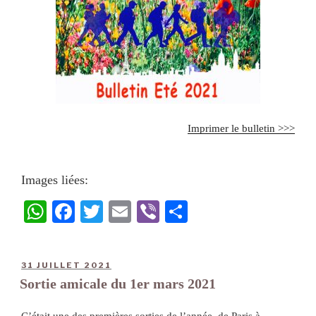
Imprimer le bulletin >>>
Images liées:
W
Fa
T
E
Vi
Pa
ha
ce
wi
m
be
rt
ts
bo
tte
ail
r
ag
31 JUILLET 2021
A
ok
r
er
Sortie amicale du 1er mars 2021
pp