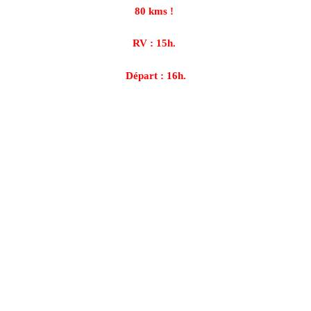
80 kms !
RV : 15h.
Départ : 16h.
Une Nocturne modifiée
On l’avait annoncé à l’issue de la dernière édition : la
prochaine Nocturne verra 3 modifications importantes :
enregistrement à partir de 15h pour un départ à 16h précises.
trajet ramené à 80 km au lieu de 100.
modification du circuit pour éviter les passages à risque en
forêt.