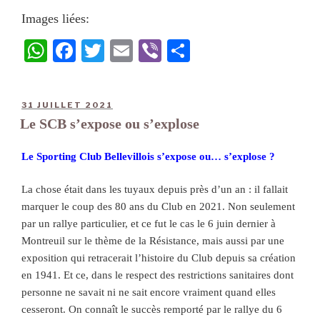
Images liées:
W
Fa
T
E
Vi
Pa
ha
ce
wi
m
be
rt
ts
bo
tte
ail
r
ag
31 JUILLET 2021
A
ok
r
er
Le SCB s’expose ou s’explose
pp
Le Sporting Club Bellevillois s’expose ou… s’explose ?
La chose était dans les tuyaux depuis près d’un an : il fallait
marquer le coup des 80 ans du Club en 2021. Non seulement
par un rallye particulier, et ce fut le cas le 6 juin dernier à
Montreuil sur le thème de la Résistance, mais aussi par une
exposition qui retracerait l’histoire du Club depuis sa création
en 1941. Et ce, dans le respect des restrictions sanitaires dont
personne ne savait ni ne sait encore vraiment quand elles
cesseront. On connaît le succès remporté par le rallye du 6