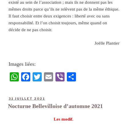
existé au sein de l’association ; mais ils ne donnent pas les
mêmes droits parce qu’ils ne relèvent pas de la même éthique.
Il faut choisir entre deux exigences : liberté avec ou sans
responsabilité. Et l’on choisit toujours, même quand on
décide de ne pas choisir.
Joëlle Plantier
Images liées:
W
Fa
T
E
Vi
Pa
ha
ce
wi
m
be
rt
ts
bo
tte
ail
r
ag
31 JUILLET 2021
A
ok
r
er
Nocturne Bellevilloise d’automne 2021
pp
Les modif.