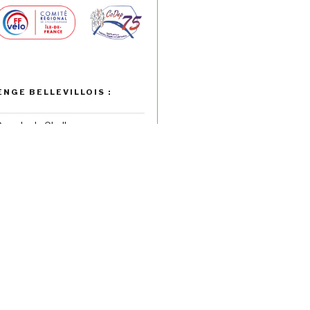
ENGE BELLEVILLOIS :
Google du Challenge
es
de l’An Neuf
ées de la Cipale
e des Anciens
r Monts et par Vaux
ne d Automne
ets Permanents
donneur