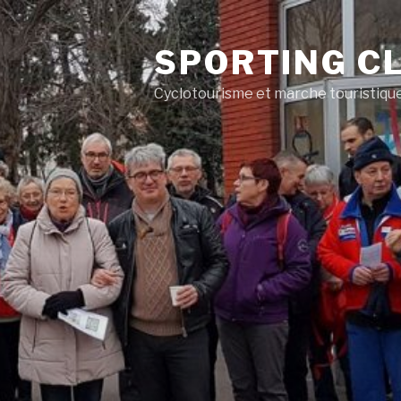
SPORTING CL
Cyclotourisme et marche touristiqu