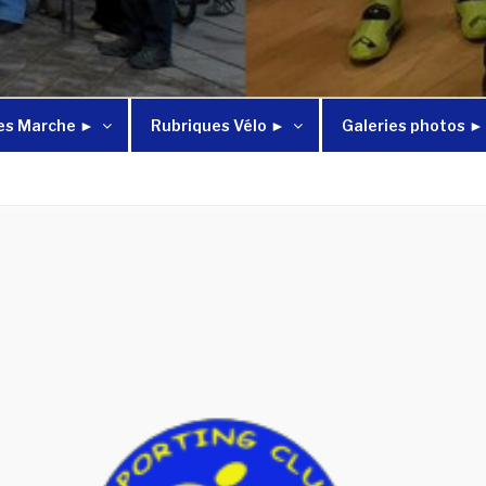
es Marche ►
Rubriques Vélo ►
Galeries photos ►