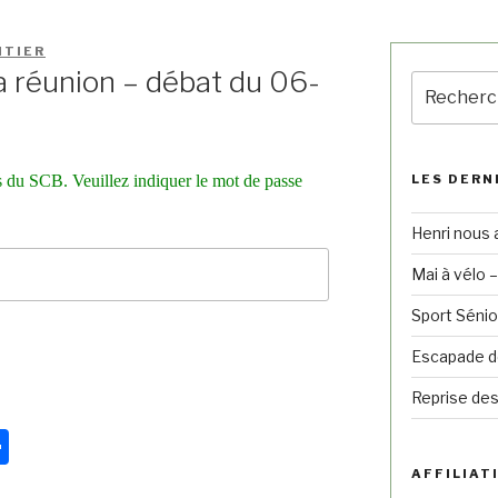
NTIER
 réunion – débat du 06-
 du SCB. Veuillez indiquer le mot de passe
LES DERN
Henri nous 
Mai à vélo 
Sport Sénio
Escapade de
Reprise des
Pa
rt
AFFILIATI