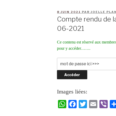
8 JUIN 2021
PAR
JOELLE PLA
Compte rendu de la
06-2021
Ce contenu est réservé aux membres
pour y accéder…….
Images liées:
W
Fa
T
E
Vi
ha
ce
wi
m
be