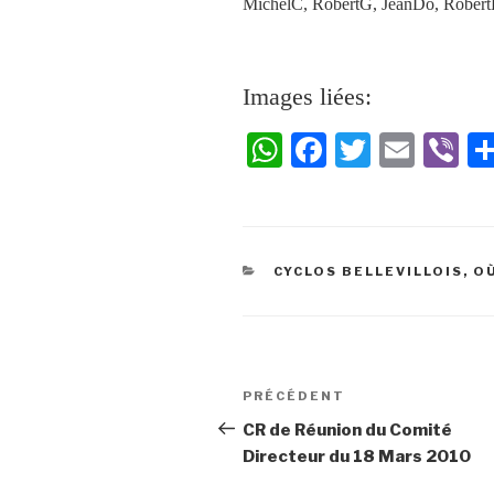
MichelC, RobertG, JeanDo, Robert
Images liées:
W
Fa
T
E
Vi
ha
ce
wi
m
be
ts
bo
tte
ail
r
A
ok
r
CYCLOS BELLEVILLOIS, O
pp
PRÉCÉDENT
CR de Réunion du Comité
Directeur du 18 Mars 2010