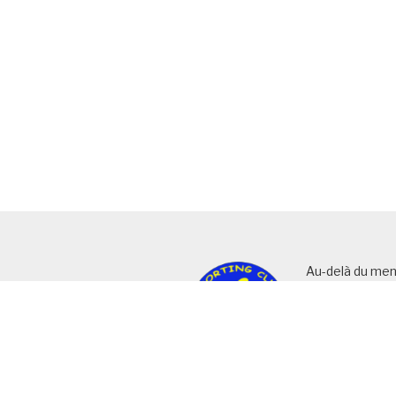
Au-delà du men
haut de page, v
exhaustif d’ art
rubriques (ou c
ainsi que la list
pages actives.