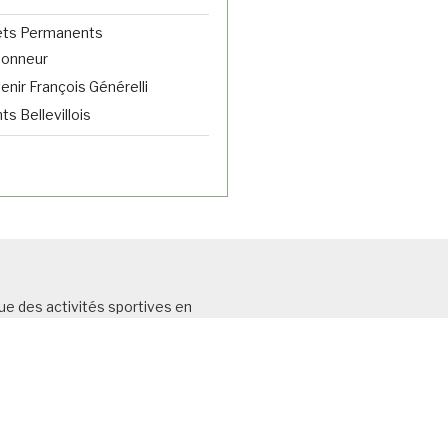
ets Permanents
donneur
nir François Générelli
s Bellevillois
ue des acti
vités sportives en
risme et de la
marche touristique.
ançaise de Cyclotourism
e (FFCT) et
SCB) N°OO113