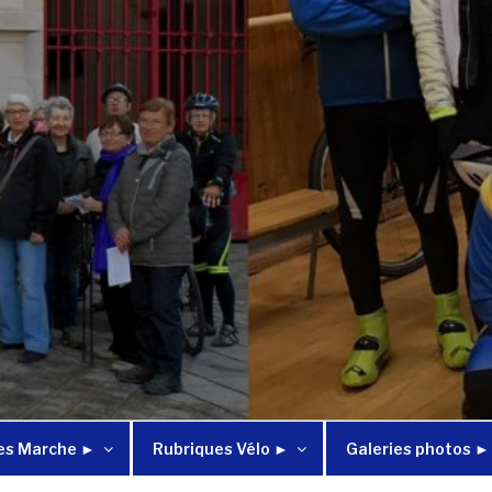
es Marche ►
Rubriques Vélo ►
Galeries photos ►