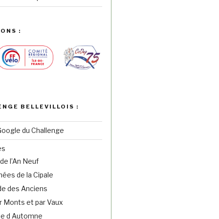
ONS :
ENGE BELLEVILLOIS :
Google du Challenge
es
de l’An Neuf
ées de la Cipale
e des Anciens
r Monts et par Vaux
ne d Automne