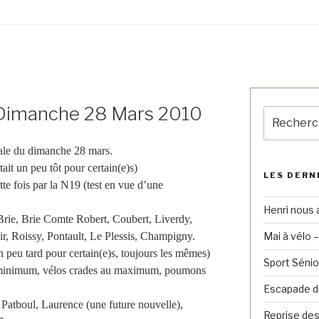
 Dimanche 28 Mars 2010
cale du dimanche 28 mars.
tait un peu tôt pour certain(e)s)
LES DERN
tte fois par la N19 (test en vue d’une
Henri nous 
n Brie, Brie Comte Robert, Coubert, Liverdy,
ir, Roissy, Pontault, Le Plessis, Champigny.
Mai à vélo 
n peu tard pour certain(e)s, toujours les mêmes)
Sport Sénio
 minimum, vélos crades au maximum, poumons
Escapade de
 Patboul, Laurence (une future nouvelle),
Reprise des