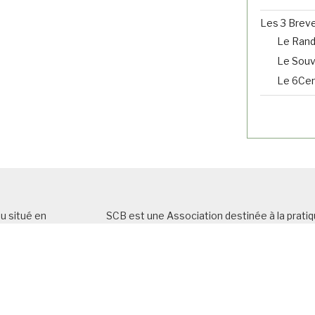
Les 3 Brev
Le Ran
Le Souve
Le 6Cent
u situé en
SCB est une Association destinée à la pratiq
oici le nombre
général
et, plus particulièrement du cyclotou
icles selon les
L’Association
est affiliée à la Fédération Fr
atégories)
porte le titre de
Sporting Club Bellevillois (
e d’autres