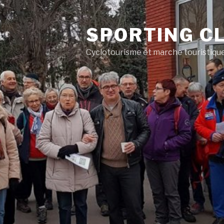
SPORTING CL
Cyclotourisme et marche touristiqu