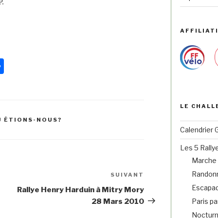
P.
AFFILIATI
Pa
rt
ag
LE CHALL
er
Ù ÉTIONS-NOUS?
Calendrier 
Les 5 Rally
Marche 
Randonn
SUIVANT
Escapad
Rallye Henry Harduin à Mitry Mory
28 Mars 2010
Paris pa
Noctur