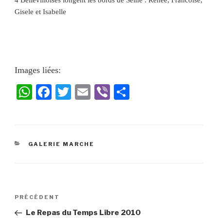
4 Bellevilloises longent les bords de Seine : Renee, Francoise,
Gisele et Isabelle
Images liées:
W
Fa
T
E
Vi
Pa
ha
ce
wi
m
be
rt
ts
bo
tte
ail
r
ag
A
ok
r
er
GALERIE MARCHE
pp
PRÉCÉDENT
Le Repas du Temps Libre 2010