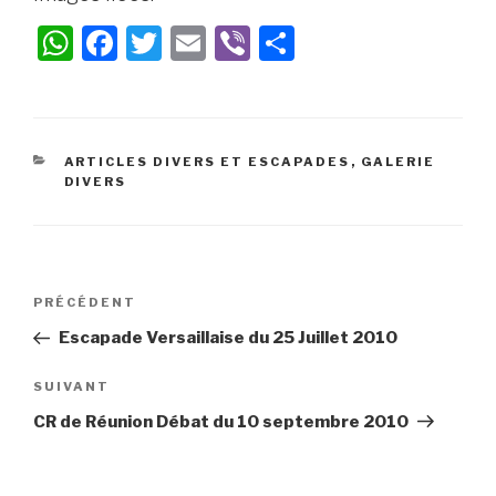
W
F
T
E
Vi
P
h
a
wi
m
b
ar
at
c
tt
ail
er
ta
s
e
er
g
ARTICLES DIVERS ET ESCAPADES
,
GALERIE
A
b
er
DIVERS
p
o
p
o
k
PRÉCÉDENT
Escapade Versaillaise du 25 Juillet 2010
SUIVANT
CR de Réunion Débat du 10 septembre 2010