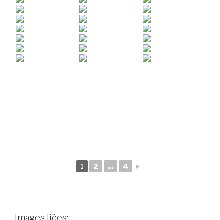
1
2
...
4
►
Images liées: