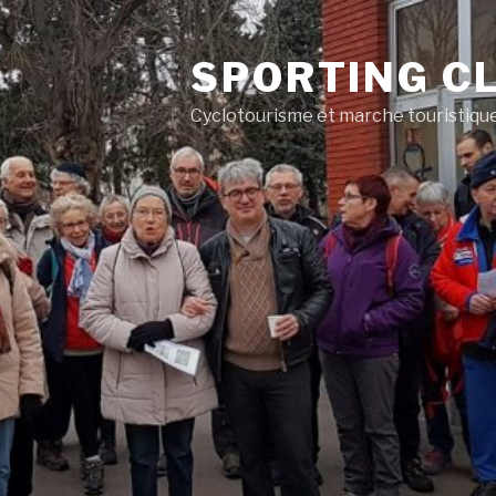
SPORTING CL
Cyclotourisme et marche touristiqu