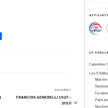
AFFILIATI
Pa
rt
ag
LE CHALL
er
Calendrier 
Les 5 Rally
Marche 
Randonn
SUIVANT
Escapad
1
FRANCOIS GENERELLI 1927 –
Paris pa
2010
Noctur