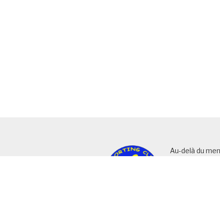
Au-delà du men
haut de page, v
exhaustif d’ art
rubriques (ou c
ainsi que la list
pages actives.