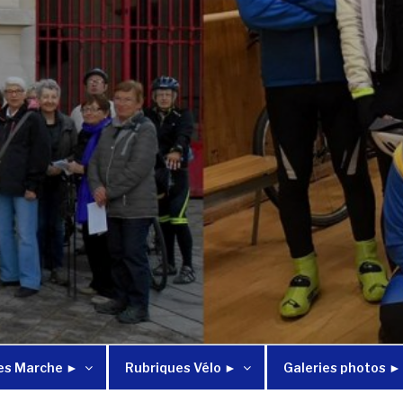
es Marche ►
Rubriques Vélo ►
Galeries photos ►