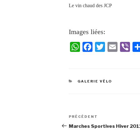
Le vin chaud des JCP
Images liées:
W
Fa
T
E
Vi
ha
ce
wi
m
be
ts
bo
tte
ail
r
A
ok
r
GALERIE VÉLO
pp
PRÉCÉDENT
Marches Sportives Hiver 201