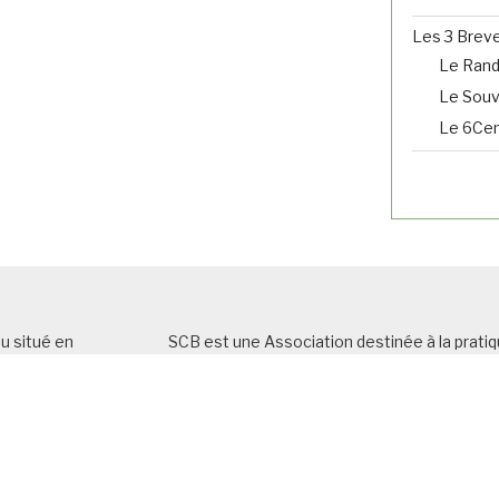
Les 3 Brev
Le Ran
Le Souve
Le 6Cent
u situé en
SCB est une Association destinée à la pratiq
oici le nombre
général
et, plus particulièrement du cyclotou
icles selon les
L’Association
est affiliée à la Fédération Fr
atégories)
porte le titre de
Sporting Club Bellevillois (
e d’autres