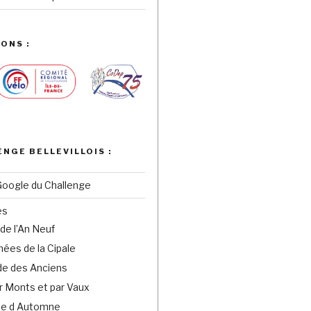
ONS :
ENGE BELLEVILLOIS :
Google du Challenge
es
de l’An Neuf
ées de la Cipale
e des Anciens
r Monts et par Vaux
ne d Automne