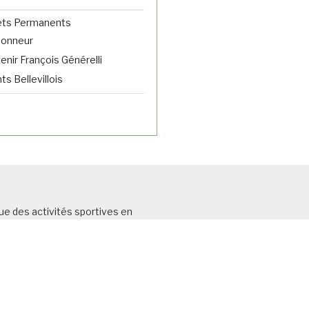
ets Permanents
donneur
nir François Générelli
s Bellevillois
ue des acti
vités sportives en
risme et de la
marche touristique.
ançaise de Cyclotourism
e (FFCT) et
SCB) N°OO113