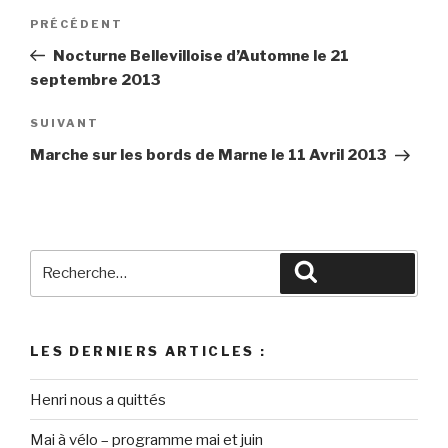
k
PRÉCÉDENT
Nocturne Bellevilloise d’Automne le 21
septembre 2013
SUIVANT
Marche sur les bords de Marne le 11 Avril 2013
LES DERNIERS ARTICLES :
Henri nous a quittés
Mai à vélo – programme mai et juin