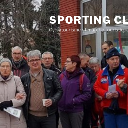
SPORTING CL
Cyclotourisme et marche touristiqu