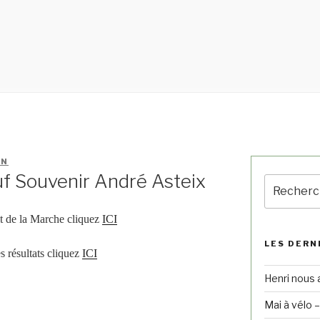
IN
f Souvenir André Asteix
cit de la Marche cliquez
ICI
LES DERN
es résultats cliquez
ICI
Henri nous 
Mai à vélo 