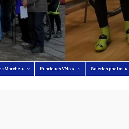
es Marche ►
Rubriques Vélo ►
Galeries photos ►