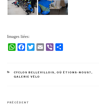
Images liées:
W
Fa
T
E
Vi
Pa
ha
ce
wi
m
be
rt
ts
bo
tte
ail
r
ag
A
ok
r
er
CYCLOS BELLEVILLOIS, OÙ ÉTIONS-NOUS?
,
pp
GALERIE VÉLO
PRÉCÉDENT