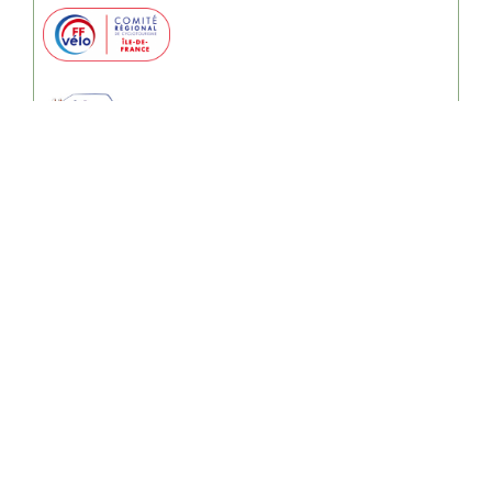
LE CHALLENGE BELLEVILLOIS :
Calendrier Google du Challenge
Les 5 Rallyes
Marche de l’An Neuf
Randonnées de la Cipale
Escapade des Anciens
Paris par Monts et par Vaux