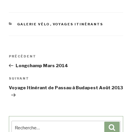
ha
ce
wi
m
be
rt
ts
bo
tte
ail
r
ag
A
ok
r
er
GALERIE VÉLO
,
VOYAGES ITINÉRANTS
pp
PRÉCÉDENT
Longchamp Mars 2014
SUIVANT
Voyage Itinérant de Passau à Budapest Août 2013