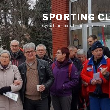
SPORTING CL
Cyclotourisme et marche touristiqu