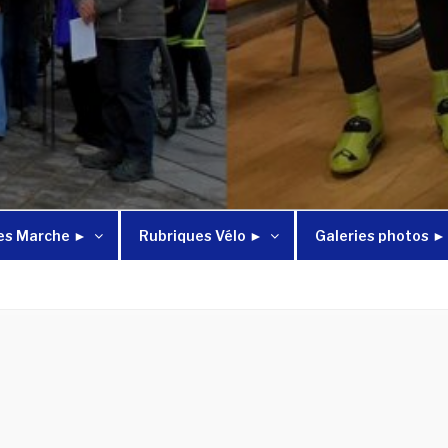
es Marche ►
Rubriques Vélo ►
Galeries photos ►