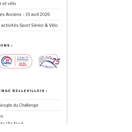
r et vélo
s Anciens – 19 avril 2026
 activités Sport Sénior & Vélo
ONS :
ENGE BELLEVILLOIS :
Google du Challenge
es
de l’An Neuf
ées de la Cipale