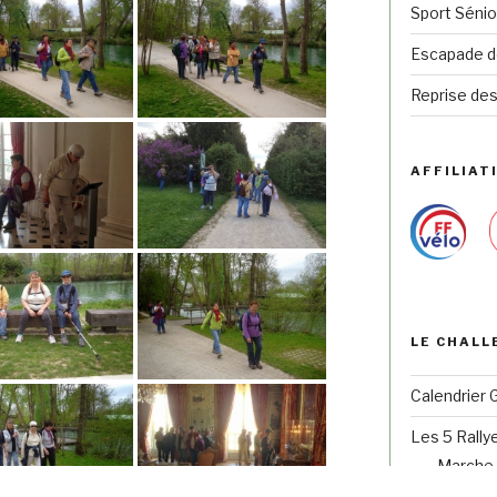
Sport Sénio
Escapade de
Reprise des
AFFILIATI
LE CHALL
Calendrier 
Les 5 Rally
Marche 
Randonn