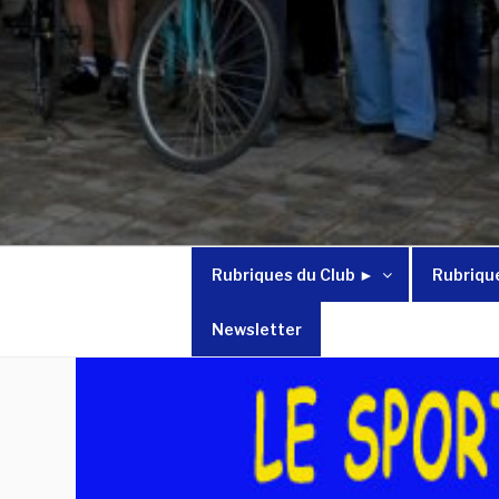
Rubriques du Club ►
Rubriqu
Newsletter