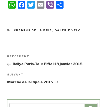
W
Fa
T
E
Vi
Pa
ha
ce
wi
m
be
rt
ts
bo
tte
ail
r
ag
A
ok
r
er
CHEMINS DE LA BRIE
,
GALERIE VÉLO
pp
PRÉCÉDENT
Rallye Paris-Tour Eiffel 18 janvier 2015
SUIVANT
Marche de la Cipale 2015