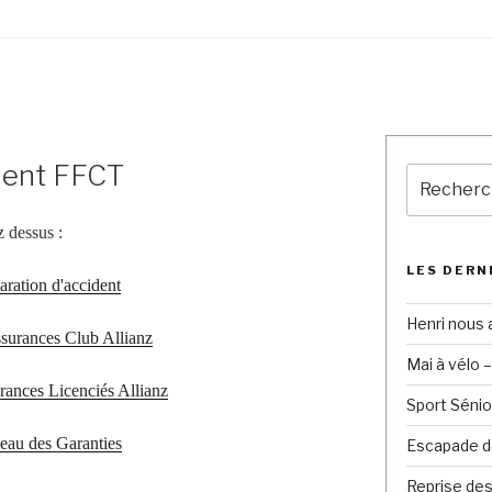
dent FFCT
 dessus :
LES DERN
laration d'accident
Henri nous 
ssurances Club Allianz
Mai à vélo 
rances Licenciés Allianz
Sport Sénio
leau des Garanties
Escapade de
Reprise des