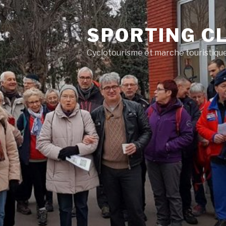
SPORTING CL
Cyclotourisme et marche touristiqu