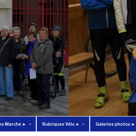
es Marche ►
Rubriques Vélo ►
Galeries photos ►