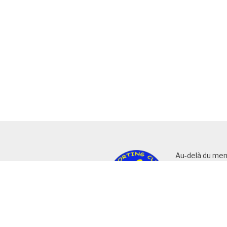
Au-delà du men
haut de page, v
exhaustif d’ art
rubriques (ou c
ainsi que la list
pages actives.