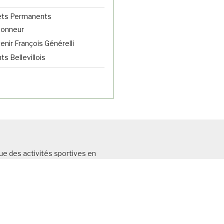
ets Permanents
donneur
nir François Générelli
s Bellevillois
ue des acti
vités sportives en
risme et de la
marche touristique.
ançaise de Cyclotourism
e (FFCT) et
SCB) N°OO113