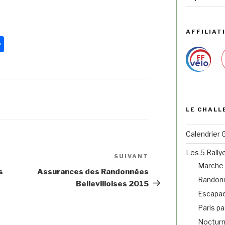
AFFILIATI
Pa
rt
ag
er
LE CHALL
Calendrier 
Les 5 Rally
SUIVANT
Marche 
s
Assurances des Randonnées
Randonn
Bellevilloises 2015
Escapad
Paris pa
Noctur