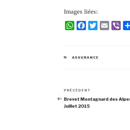
Images liées:
W
Fa
T
E
Vi
ha
ce
wi
m
be
ts
bo
tte
ail
r
A
ok
r
ASSURANCE
pp
PRÉCÉDENT
Brevet Montagnard des Alpe
Juillet 2015