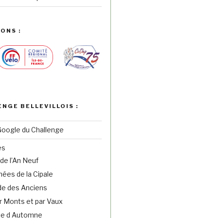
ONS :
ENGE BELLEVILLOIS :
Google du Challenge
es
de l’An Neuf
ées de la Cipale
e des Anciens
r Monts et par Vaux
ne d Automne