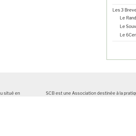
Les 3 Brev
Le Ran
Le Souve
Le 6Cent
u situé en
SCB est une Association destinée à la pratiq
oici le nombre
général
et, plus particulièrement du cyclotou
icles selon les
L’Association
est affiliée à la Fédération Fr
atégories)
porte le titre de
Sporting Club Bellevillois (
e d’autres