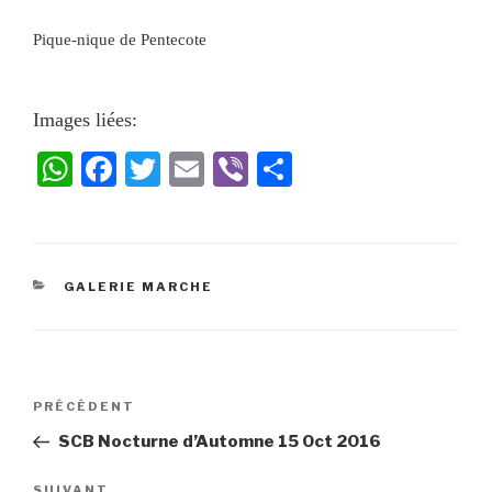
Pique-nique de Pentecote
Images liées:
W
Fa
T
E
Vi
Pa
ha
ce
wi
m
be
rt
ts
bo
tte
ail
r
ag
A
ok
r
er
GALERIE MARCHE
pp
PRÉCÉDENT
SCB Nocturne d’Automne 15 Oct 2016
SUIVANT