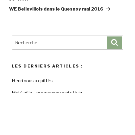
WE Bellevillois dans le Quesnoy mai 2016
LES DERNIERS ARTICLES :
Henri nous a quittés
Mai à vélo – programme mai et juin
Sport Sénior et vélo
Escapade des Anciens – 19 avril 2026
Reprise des activités Sport Sénior & Vélo