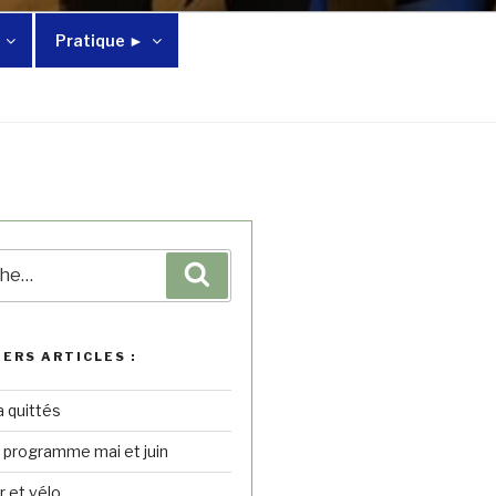
Pratique ►
IERS ARTICLES :
a quittés
– programme mai et juin
r et vélo