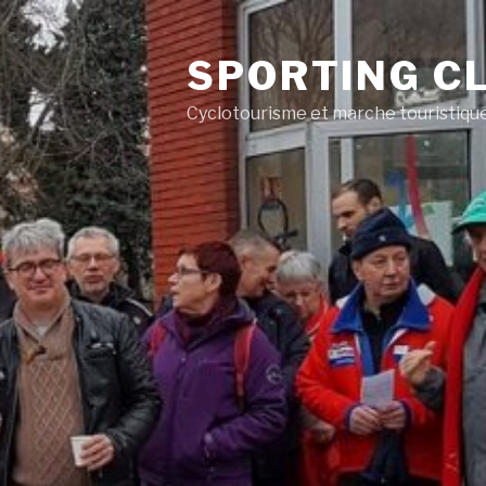
SPORTING CL
Cyclotourisme et marche touristiqu