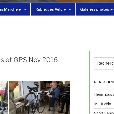
es Marche ►
Rubriques Vélo ►
Galeries photos ►
es et GPS Nov 2016
LES DERN
Henri nous 
Mai à vélo 
Sport Sénio