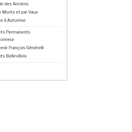
e des Anciens
r Monts et par Vaux
ne d Automne
ets Permanents
donneur
nir François Générelli
s Bellevillois