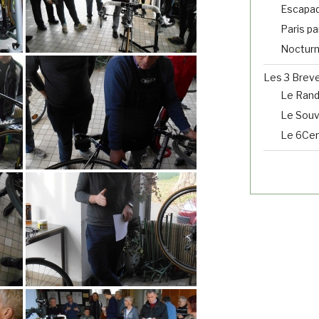
Escapad
Paris pa
Noctur
Les 3 Brev
Le Ran
Le Souve
Le 6Cent