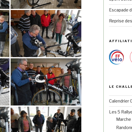
Escapade de
Reprise des
AFFILIATI
LE CHALL
Calendrier 
Les 5 Rally
Marche 
Randonn