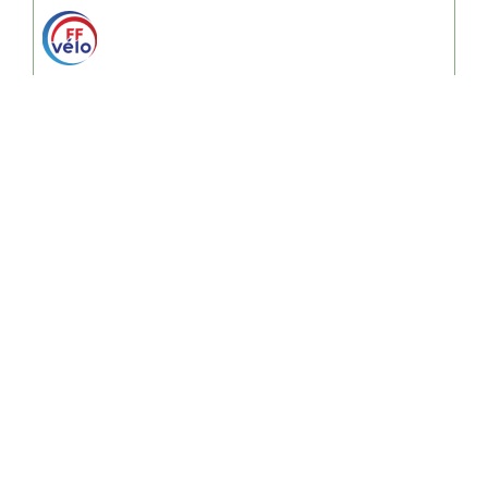
LE CHALLENGE BELLEVILLOIS :
Calendrier Google du Challenge
Les 5 Rallyes
Marche de l’An Neuf
Randonnées de la Cipale