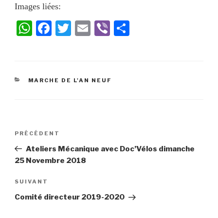
Images liées:
W
Fa
T
E
Vi
Pa
ha
ce
wi
m
be
rt
ts
bo
tte
ail
r
ag
A
ok
r
er
MARCHE DE L'AN NEUF
pp
PRÉCÉDENT
Ateliers Mécanique avec Doc’Vélos dimanche
25 Novembre 2018
SUIVANT
Comité directeur 2019-2020