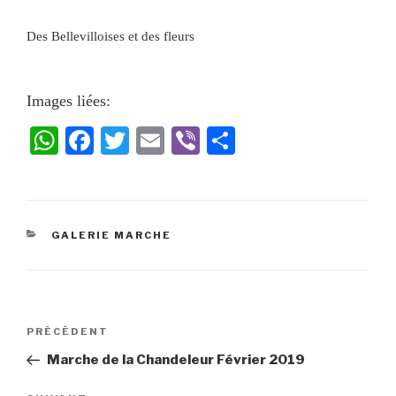
Des Bellevilloises et des fleurs
Images liées:
W
Fa
T
E
Vi
Pa
ha
ce
wi
m
be
rt
ts
bo
tte
ail
r
ag
A
ok
r
er
GALERIE MARCHE
pp
PRÉCÉDENT
Marche de la Chandeleur Février 2019