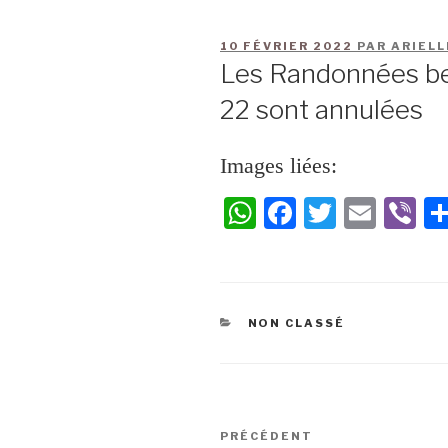
10 FÉVRIER 2022
PAR
ARIELL
Les Randonnées bell
22 sont annulées
Images liées:
W
Fa
T
E
Vi
ha
ce
wi
m
be
ts
bo
tte
ail
r
A
ok
r
NON CLASSÉ
pp
PRÉCÉDENT