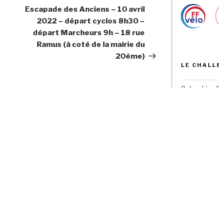
Escapade des Anciens – 10 avril
2022 – départ cyclos 8h30 –
départ Marcheurs 9h – 18 rue
Ramus (à coté de la mairie du
20ème)
LE CHALL
Calendrier 
Les 5 Rally
Marche 
Randonn
Escapad
Paris pa
Noctur
Les 3 Brev
Le Ran