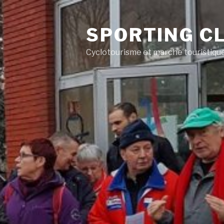
SPORTING CL
Cyclotourisme et marche touristiqu