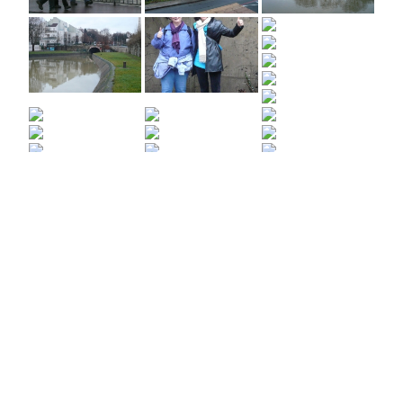
1
2
►
Le dimanche 9 janvier 2011 : 42 participants repartis sur 2
parcours de 12 et 18 km ont longe la Marne et traverse le bois
de vincennes. Photos : FrancoisN.