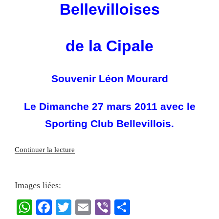
Bellevilloises
de la Cipale
Souvenir Léon Mourard
Le Dimanche 27 mars 2011 avec le
Sporting Club Bellevillois.
Continuer la lecture
Images liées:
W
Fa
T
E
Vi
Pa