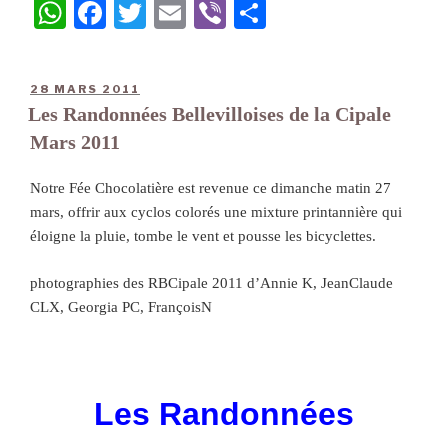
W
Fa
T
E
Vi
Pa
ha
ce
wi
m
be
rt
ts
bo
tte
ail
r
ag
28 MARS 2011
A
ok
r
er
Les Randonnées Bellevilloises de la Cipale
pp
Mars 2011
Notre Fée Chocolatière est revenue ce dimanche matin 27
mars, offrir aux cyclos colorés une mixture printannière qui
éloigne la pluie, tombe le vent et pousse les bicyclettes.
photographies des RBCipale 2011 d’Annie K, JeanClaude
CLX, Georgia PC, FrançoisN
Les Randonnées