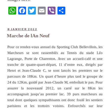
W
Fa
T
E
Vi
Pa
ha
ce
wi
m
be
rt
ts
bo
tte
ail
r
ag
8 JANVIER 2012
A
ok
r
er
Marche de lAn Neuf
pp
Pour ce rendez-vous annuel du Sporting Club Bellevillois, les
Marcheurs se sont rassemblés au Tennis du stade Léo
Lagrange, Porte de Charenton. Avec un accueil-café et une
tranche de quatre-quart-départ, 11 d’entre eux, dirigés par
Henri et Jean-Claude C, se sont lancés les premiers sur le
parcours de 18Km. Un quart d’heure plus tard le groupe de
24 du 12Km, guidé par Jean-Claude M, emboîtait le pas. Pour
assurer la nouveauté 2012, un carré sur le 8Km les
accompagnait jusqu’au premier lac. 39 purs marcheurs au
total dont quelques sympathisants ont donc foulé les sentiers
parisiens et les trottoirs voisins. Enfourchés sur leur