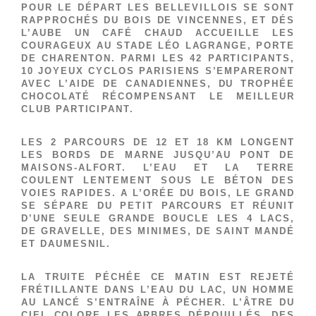
POUR LE DÉPART LES BELLEVILLOIS SE SONT
RAPPROCHÉS DU BOIS DE VINCENNES, ET DÉS
L’AUBE UN CAFÉ CHAUD ACCUEILLE LES
COURAGEUX AU STADE LÉO LAGRANGE, PORTE
DE CHARENTON. PARMI LES 42 PARTICIPANTS,
10 JOYEUX CYCLOS PARISIENS S’EMPARERONT
AVEC L’AIDE DE CANADIENNES, DU TROPHÉE
CHOCOLATÉ RÉCOMPENSANT LE MEILLEUR
CLUB PARTICIPANT.
LES 2 PARCOURS DE 12 ET 18 KM LONGENT
LES BORDS DE MARNE JUSQU’AU PONT DE
MAISONS-ALFORT. L’EAU ET LA TERRE
COULENT LENTEMENT SOUS LE BÉTON DES
VOIES RAPIDES. A L’ORÉE DU BOIS, LE GRAND
SE SÉPARE DU PETIT PARCOURS ET RÉUNIT
D’UNE SEULE GRANDE BOUCLE LES 4 LACS,
DE GRAVELLE, DES MINIMES, DE SAINT MANDÉ
ET DAUMESNIL.
LA TRUITE PÉCHÉE CE MATIN EST REJETÉ
FRÉTILLANTE DANS L’EAU DU LAC, UN HOMME
AU LANCÉ S’ENTRAÎNE À PÉCHER. L’ÂTRE DU
CIEL COLORE LES ARBRES DÉPOUILLÉS. DES