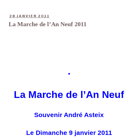
ha
ce
wi
m
be
rt
ts
bo
tte
ail
r
ag
28 JANVIER 2011
A
ok
r
er
La Marche de l’An Neuf 2011
pp
.
La Marche de l’An Neuf
Souvenir André Asteix
Le Dimanche 9 janvier 2011