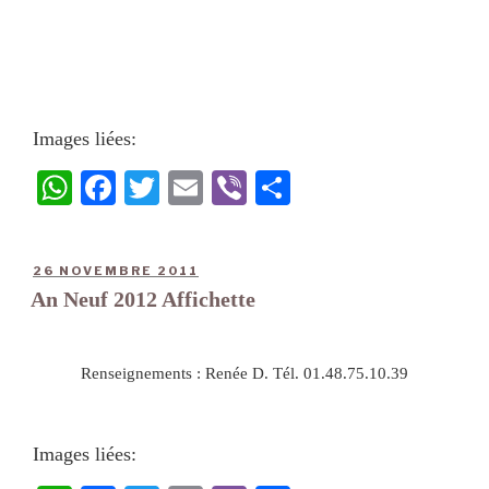
Images liées:
W
Fa
T
E
Vi
Pa
ha
ce
wi
m
be
rt
ts
bo
tte
ail
r
ag
26 NOVEMBRE 2011
A
ok
r
er
An Neuf 2012 Affichette
pp
Renseignements : Renée D. Tél. 01.48.75.10.39
Images liées: