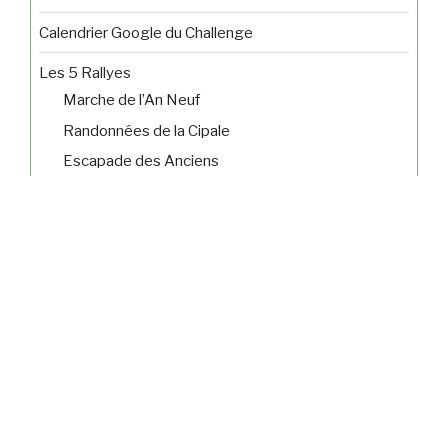
Calendrier Google du Challenge
Les 5 Rallyes
Marche de l’An Neuf
Randonnées de la Cipale
Escapade des Anciens
Paris par Monts et par Vaux
Nocturne d Automne
Les 3 Brevets Permanents
Le Randonneur
Le Souvenir François Générelli
Le 6Cents Bellevillois