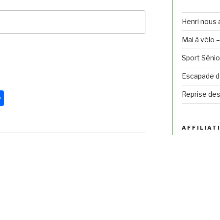
Henri nous 
Mai à vélo 
Sport Sénio
Escapade de
Pa
Reprise des
rt
ag
AFFILIATI
er
LE CHALL
SUIVANT