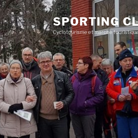
SPORTING CL
Cyclotourisme et marche touristiqu